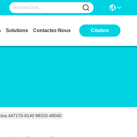
s
Solutions
Contactez-Nous
Citation
nclus 447170-8140 88310-48040