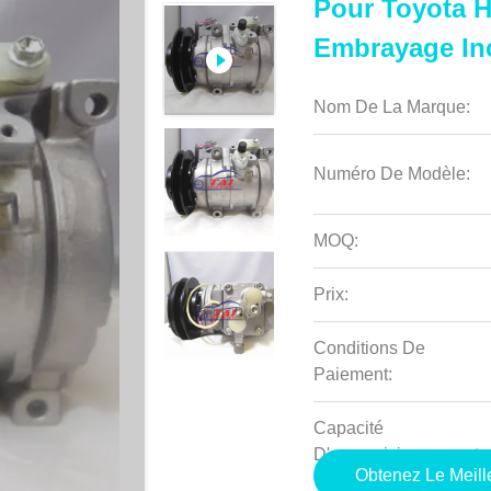
Pour Toyota H
Embrayage Inc
Nom De La Marque:
Numéro De Modèle:
MOQ:
Prix:
Conditions De
Paiement:
Capacité
D'approvisionnement:
Obtenez Le Meille