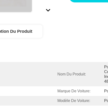
ption Du Produit
Po
C
Nom Du Produit:
In
4
Marque De Voiture:
Po
Modèle De Voiture:
Po