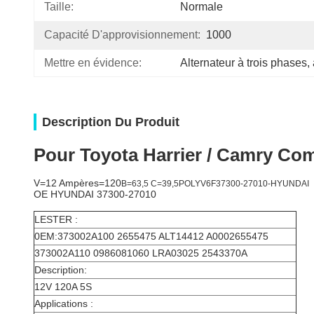
Taille:
Normale
Capacité D'approvisionnement:
1000
Mettre en évidence:
Alternateur à trois phases
, 
Description Du Produit
Pour Toyota Harrier / Camry Co
V=12 Ampères=120
B=63,5 C=39,5
POLYV6F
37300-27010-HYUNDAI
OE HYUNDAI 37300-27010
LESTER :
0EM:373002A100 2655475 ALT14412 A0002655475
373002A110 0986081060 LRA03025 2543370A
Description:
12V 120A 5S
Applications :