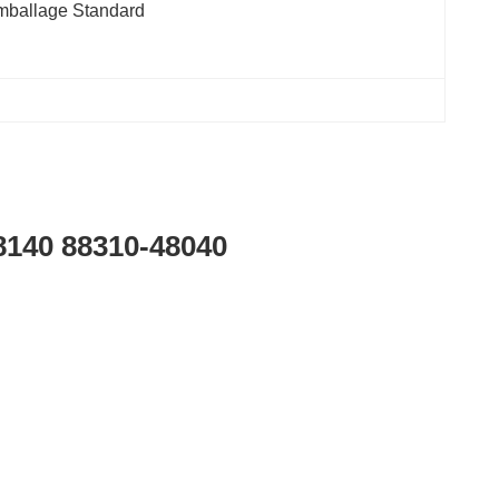
mballage Standard
8140 88310-48040