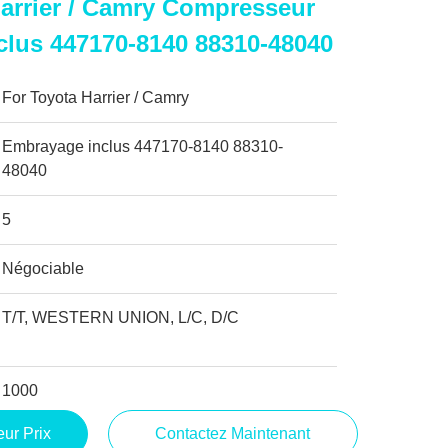
arrier / Camry Compresseur
lus 447170-8140 88310-48040
For Toyota Harrier / Camry
Embrayage inclus 447170-8140 88310-
48040
5
Négociable
T/T, WESTERN UNION, L/C, D/C
1000
ur Prix
Contactez Maintenant